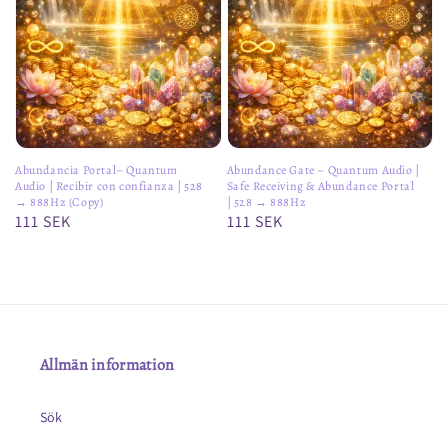
Abundancia Portal– Quantum
Abundance Gate – Quantum Audio |
Audio | Recibir con confianza | 528
Safe Receiving & Abundance Portal
→ 888Hz (Copy)
| 528 → 888Hz
Ordinarie
111 SEK
Ordinarie
111 SEK
pris
pris
Allmän information
Sök