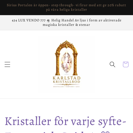
vidare
Sirius Portalen är öppen- step through- vi firar med att ge 20% rabatt
till
på våra heliga kristaller
innehåll
434 LUX VENDO 777 🛸 Helig Handel Av ljus i form av aktiverade
magiska kristaller & stenar
Varukor
Kristaller för varje syfte-