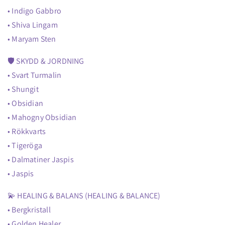
• Indigo Gabbro
• Shiva Lingam
• Maryam Sten
🛡️ SKYDD & JORDNING
• Svart Turmalin
• Shungit
• Obsidian
• Mahogny Obsidian
• Rökkvarts
• Tigeröga
• Dalmatiner Jaspis
• Jaspis
💫 HEALING & BALANS (HEALING & BALANCE)
• Bergkristall
• Golden Healer