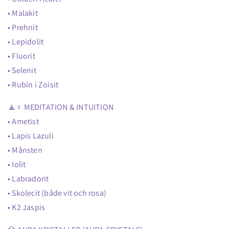
• Malakit
• Prehnit
• Lepidolit
• Fluorit
• Selenit
• Rubin i Zoisit
🧘♀️ MEDITATION & INTUITION
• Ametist
• Lapis Lazuli
• Månsten
• Iolit
• Labradorit
• Skolecit (både vit och rosa)
• K2 Jaspis