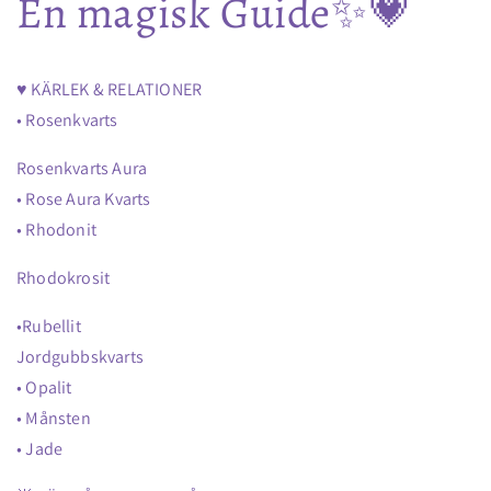
En magisk Guide✨️💗
♥️ KÄRLEK & RELATIONER
• Rosenkvarts
Rosenkvarts Aura
• Rose Aura Kvarts
• Rhodonit
Rhodokrosit
•Rubellit
Jordgubbskvarts
• Opalit
• Månsten
• Jade