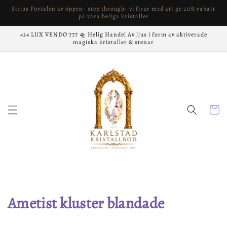
vidare
Sirius Portalen är öppen- step through- vi firar med att ge 20% rabatt
till
på våra heliga kristaller
innehåll
434 LUX VENDO 777 🛸 Helig Handel Av ljus i form av aktiverade
magiska kristaller & stenar
Varukor
Produktserie:
Ametist kluster blandade