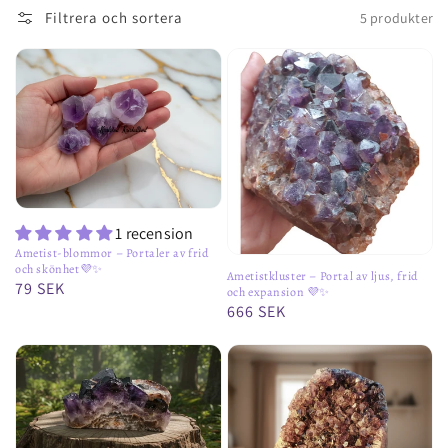
Filtrera och sortera
5 produkter
1 recension
Ametist-blommor – Portaler av frid
och skönhet💜✨️
Ametistkluster – Portal av ljus, frid
Ordinarie
79 SEK
och expansion 💜✨
Ordinarie
666 SEK
pris
pris