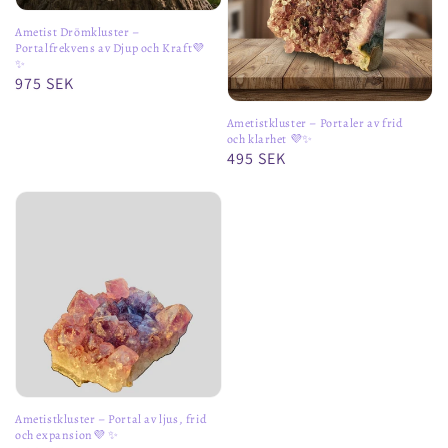
Ametist Drömkluster –
Portalfrekvens av Djup och Kraft💜
✨️
Ordinarie
975 SEK
pris
Ametistkluster – Portaler av frid
och klarhet 💜✨
Ordinarie
495 SEK
pris
Ametistkluster – Portal av ljus, frid
och expansion💜 ✨