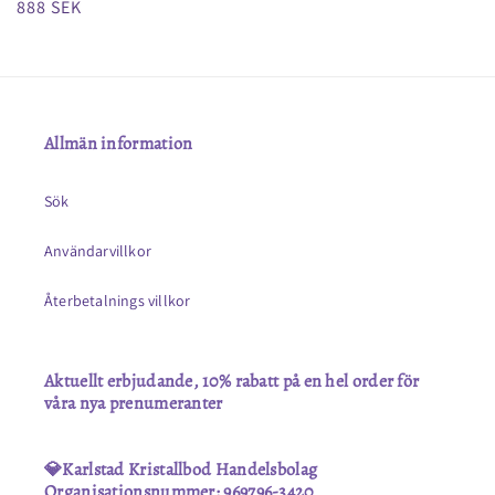
Ordinarie
888 SEK
pris
Allmän information
Sök
Användarvillkor
Återbetalnings villkor
Aktuellt erbjudande, 10% rabatt på en hel order för
våra nya prenumeranter
💎Karlstad Kristallbod Handelsbolag
Organisationsnummer: 969796-3420