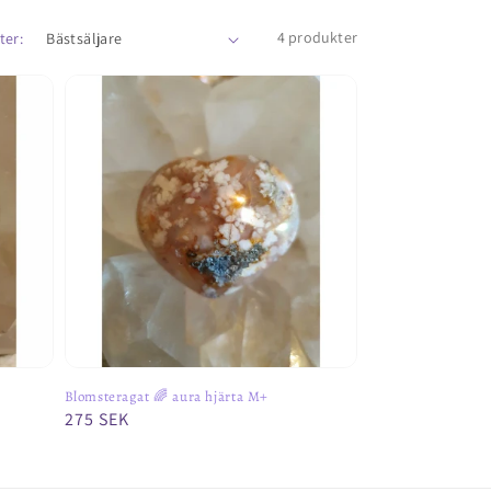
4 produkter
ter:
Blomsteragat 🌈 aura hjärta M+
Ordinarie
275 SEK
pris