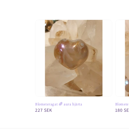
Blomsteragat 🌈 aura hjärta
Blomster
Ordinarie
227 SEK
Ordina
180 S
pris
pris