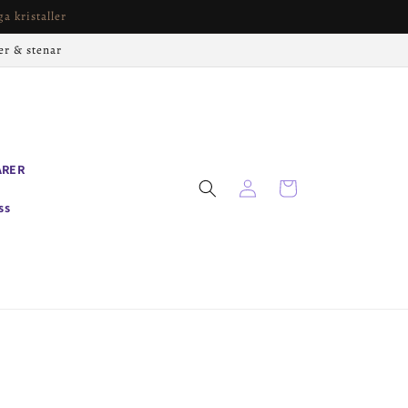
a kristaller
er & stenar
ARER
Logga
Varukorg
in
ss