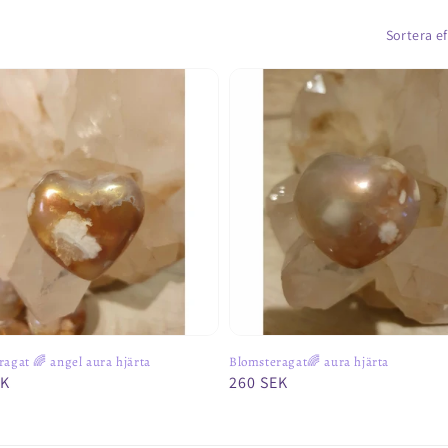
Sortera ef
agat 🌈 angel aura hjärta
Blomsteragat🌈 aura hjärta
rie
EK
Ordinarie
260 SEK
pris