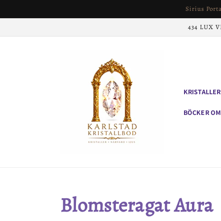
vidare
Sirius Port
till
innehåll
434 LUX VE
KRISTALLER
BÖCKER OM
Produktserie:
Blomsteragat Aura