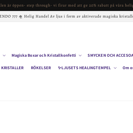
alen är öppen- step through- vi firar med att ge 20% rabatt på våra helig
NDO 777 🛸 Helig Handel Av ljus i form av aktiverade magiska kristall
Magiska Boxar och Kristallkonfetti
SMYCKEN OCH ACCESO
 KRISTALLER
RÖKELSER
✨LJUSETS HEALINGTEMPEL
Om o