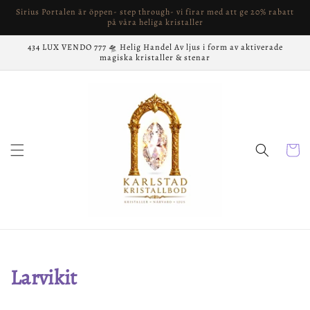
vidare
Sirius Portalen är öppen- step through- vi firar med att ge 20% rabatt
till
på våra heliga kristaller
innehåll
434 LUX VENDO 777 🛸 Helig Handel Av ljus i form av aktiverade
magiska kristaller & stenar
Varukor
Produktserie:
Larvikit