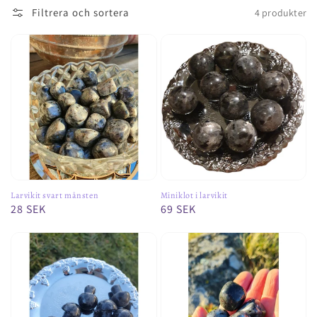
Filtrera och sortera
4 produkter
Larvikit svart månsten
Miniklot i larvikit
Ordinarie
28 SEK
Ordinarie
69 SEK
pris
pris