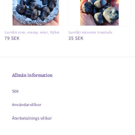
Larvikit sten, svamp, mini, Nyhet
Larvikit månsten trumlade
Ordinarie
79 SEK
Ordinarie
35 SEK
pris
pris
Allmän information
Sök
Användarvillkor
Återbetalnings villkor