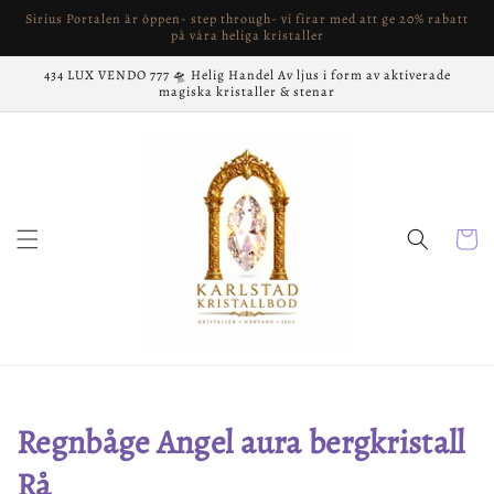
vidare
Sirius Portalen är öppen- step through- vi firar med att ge 20% rabatt
till
på våra heliga kristaller
innehåll
434 LUX VENDO 777 🛸 Helig Handel Av ljus i form av aktiverade
magiska kristaller & stenar
Varukor
Produktserie:
Regnbåge Angel aura bergkristall
Rå