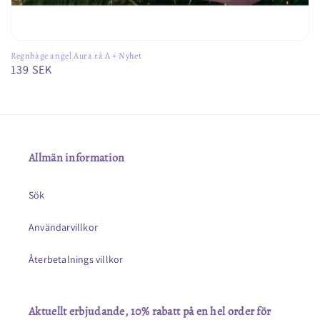
Regnbåge angel Aura rå A + Nyhet
Ordinarie
139 SEK
pris
Allmän information
Sök
Användarvillkor
Återbetalnings villkor
Aktuellt erbjudande, 10% rabatt på en hel order för