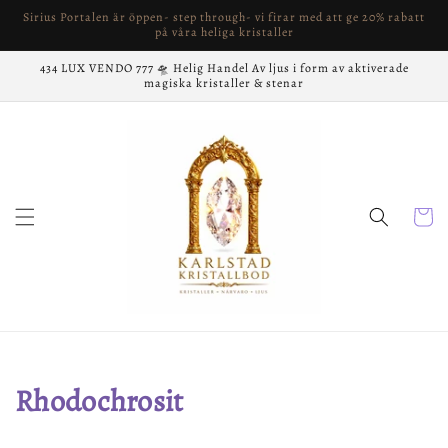
vidare
Sirius Portalen är öppen- step through- vi firar med att ge 20% rabatt
till
på våra heliga kristaller
innehåll
434 LUX VENDO 777 🛸 Helig Handel Av ljus i form av aktiverade
magiska kristaller & stenar
Varukor
Produktserie:
Rhodochrosit