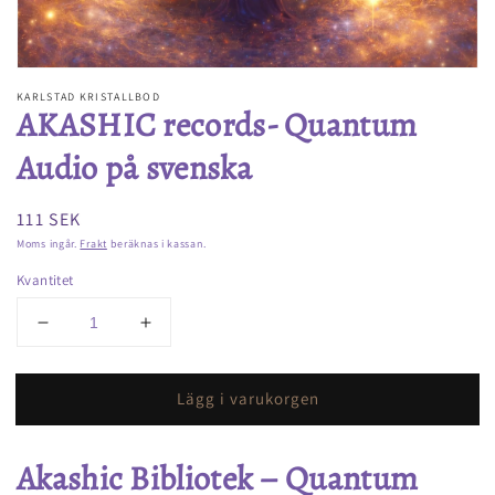
KARLSTAD KRISTALLBOD
AKASHIC records- Quantum
Audio på svenska
Ordinarie
111 SEK
pris
Moms ingår.
Frakt
beräknas i kassan.
Kvantitet
Minska
Öka
kvantitet
kvantitet
för
för
Lägg i varukorgen
AKASHIC
AKASHIC
records-
records-
Quantum
Quantum
Akashic Bibliotek – Quantum
Audio
Audio
på
på