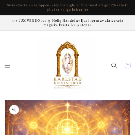
vidare
Sirius Portalen är öppen- step through- vi firar med att ge 20% rabatt
till
på våra heliga kristaller
innehåll
434 LUX VENDO 777 🛸 Helig Handel Av ljus i form av aktiverade
magiska kristaller & stenar
Varukor
å vidare till
roduktinformation