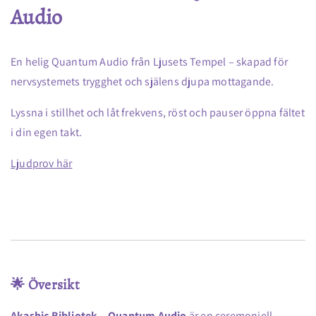
Audio
svenska
svenska
En helig Quantum Audio från Ljusets Tempel – skapad för
nervsystemets trygghet och själens djupa mottagande.
Lyssna i stillhet och låt frekvens, röst och pauser öppna fältet
i din egen takt.
Ljudprov här
🌟 Översikt
Akashic Bibliotek – Quantum Audio
är en ceremoniell