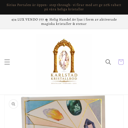
vidare
Sirius Portalen är öppen- step through- vi firar med att ge 20% rabatt
till
på våra heliga kristaller
innehåll
434 LUX VENDO 777 🛸 Helig Handel Av ljus i form av aktiverade
magiska kristaller & stenar
Varukor
å vidare till
roduktinformation