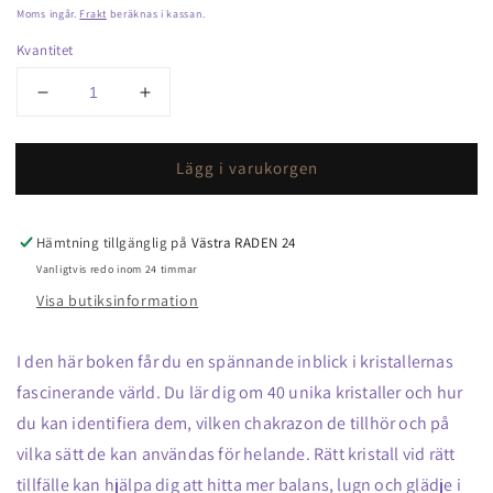
pris
Moms ingår.
Frakt
beräknas i kassan.
Kvantitet
Minska
Öka
kvantitet
kvantitet
för
för
Lägg i varukorgen
En
En
liten
liten
guide
guide
till
till
Hämtning tillgänglig på
Västra RADEN 24
kristaller
kristaller
Vanligtvis redo inom 24 timmar
bok
bok
Visa butiksinformation
Nyhet!
Nyhet!
I den här boken får du en spännande inblick i kristallernas
fascinerande värld. Du lär dig om 40 unika kristaller och hur
du kan identifiera dem, vilken chakrazon de tillhör och på
vilka sätt de kan användas för helande. Rätt kristall vid rätt
tillfälle kan hjälpa dig att hitta mer balans, lugn och glädje i