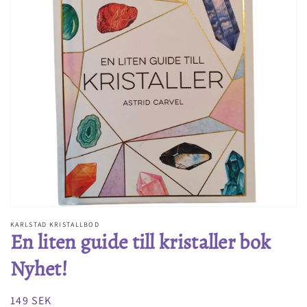
Öppna
media
1
i
gallerivyn
KARLSTAD KRISTALLBOD
En liten guide till kristaller bok
Nyhet!
Ordinarie
149 SEK