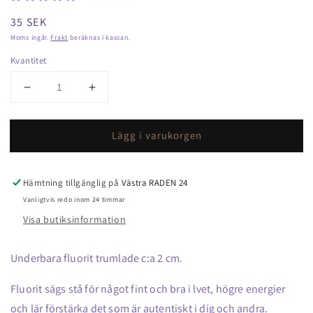
Ordinarie
35 SEK
pris
Moms ingår.
Frakt
beräknas i kassan.
Kvantitet
Minska
Öka
kvantitet
kvantitet
för
för
Lägg i varukorgen
Fluorit
Fluorit
trumlade
trumlade
Hämtning tillgänglig på
Västra RADEN 24
Vanligtvis redo inom 24 timmar
Visa butiksinformation
Underbara fluorit trumlade c:a 2 cm.
Fluorit sägs stå för något fint och bra i lvet, högre energier
och lär förstärka det som är autentiskt i dig och andra.