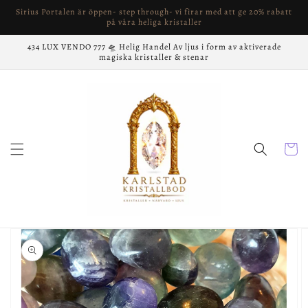
vidare
Sirius Portalen är öppen- step through- vi firar med att ge 20% rabatt
till
på våra heliga kristaller
innehåll
434 LUX VENDO 777 🛸 Helig Handel Av ljus i form av aktiverade
magiska kristaller & stenar
Varukor
å vidare till
roduktinformation