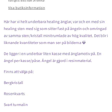
Vanligtvis redo inom 24 timmar
minitrumlade
minitrumlade
Visa butiksinformation
Här har vi helt underbara healing änglar, var och en med sin
healing sten med sig som sitter fast på ängeln och omringad
av samma sten/kristall minitrumlade av hög kvalitet. Det blir i
liknande kvantiteter som man ser på bilderna 💎
De ligger i en underbar liten kasse med änglamotiv på. En
ängel per kasse/påse. Ängel är gjord i resinmaterial.
Finns att välja på:
Bergkristall
Rosenkvarts
Svart turmalin