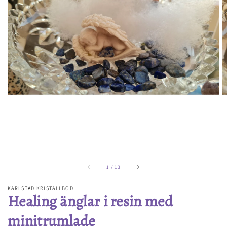
Öppna
utvald
media
i
gallerivyn
av
1
/
13
KARLSTAD KRISTALLBOD
Healing änglar i resin med
minitrumlade