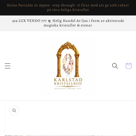
vidare
Sirius Portalen är öppen- step through- vi firar med att ge 20% rabatt
till
på våra heliga kristaller
innehåll
434 LUX VENDO 777 🛸 Helig Handel Av ljus i form av aktiverade
magiska kristaller & stenar
Varukor
å vidare till
roduktinformation