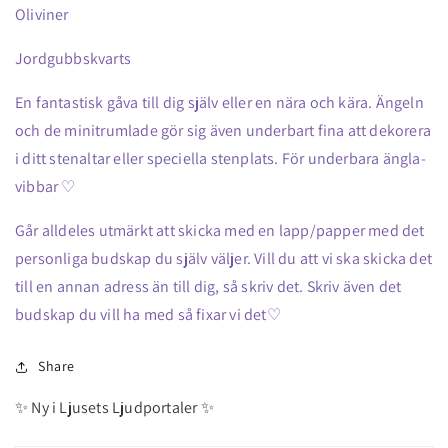
Oliviner
Jordgubbskvarts
En fantastisk gåva till dig själv eller en nära och kära. Ängeln
och de minitrumlade gör sig även underbart fina att dekorera
i ditt stenaltar eller speciella stenplats. För underbara ängla-
vibbar ♡
Går alldeles utmärkt att skicka med en lapp/papper med det
personliga budskap du själv väljer. Vill du att vi ska skicka det
till en annan adress än till dig, så skriv det. Skriv även det
budskap du vill ha med så fixar vi det♡
Share
✨ Ny i Ljusets Ljudportaler ✨