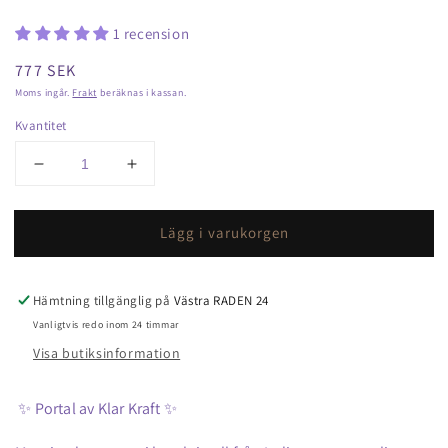
1 recension
Ordinarie
777 SEK
pris
Moms ingår.
Frakt
beräknas i kassan.
Kvantitet
Minska
Öka
kvantitet
kvantitet
för
för
Lägg i varukorgen
Bergkristall
Bergkristall
Druzy
Druzy
Torn
Torn
A++
A++
Hämtning tillgänglig på
Västra RADEN 24
Portalen
Portalen
Vanligtvis redo inom 24 timmar
av
av
Visa butiksinformation
Klar
Klar
Kraft
Kraft
🤍
🤍
✨ Portal av Klar Kraft ✨