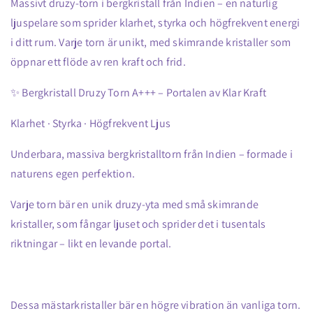
Massivt druzy-torn i bergkristall från Indien – en naturlig
ljuspelare som sprider klarhet, styrka och högfrekvent energi
i ditt rum. Varje torn är unikt, med skimrande kristaller som
öppnar ett flöde av ren kraft och frid.
✨ Bergkristall Druzy Torn A+++ – Portalen av Klar Kraft
Klarhet · Styrka · Högfrekvent Ljus
Underbara, massiva bergkristalltorn från Indien – formade i
naturens egen perfektion.
Varje torn bär en unik druzy-yta med små skimrande
kristaller, som fångar ljuset och sprider det i tusentals
riktningar – likt en levande portal.
Dessa mästarkristaller bär en högre vibration än vanliga torn.