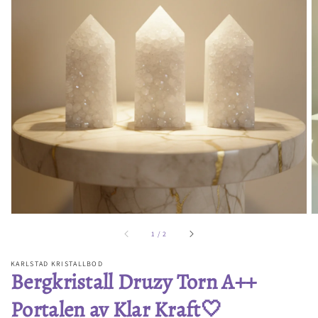
Öppna
media
1
i
gallerivyn
av
1
/
2
KARLSTAD KRISTALLBOD
Bergkristall Druzy Torn A++
Portalen av Klar Kraft🤍