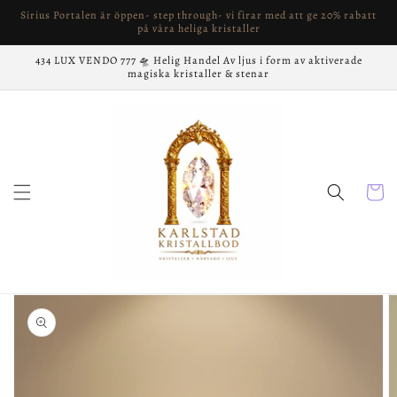
vidare
Sirius Portalen är öppen- step through- vi firar med att ge 20% rabatt
till
på våra heliga kristaller
innehåll
434 LUX VENDO 777 🛸 Helig Handel Av ljus i form av aktiverade
magiska kristaller & stenar
Varukor
å vidare till
roduktinformation