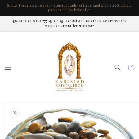
vidare
Sirius Portalen är öppen- step through- vi firar med att ge 20% rabatt
till
på våra heliga kristaller
innehåll
434 LUX VENDO 777 🛸 Helig Handel Av ljus i form av aktiverade
magiska kristaller & stenar
Varukor
å vidare till
roduktinformation