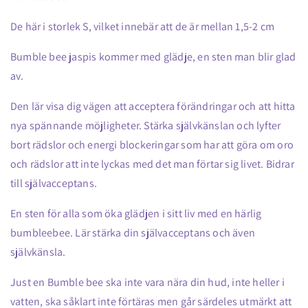
De här i storlek S, vilket innebär att de är mellan 1,5-2 cm
Bumble bee jaspis kommer med glädje, en sten man blir glad
av.
Den lär visa dig vägen att acceptera förändringar och att hitta
nya spännande möjligheter. Stärka självkänslan och lyfter
bort rädslor och energi blockeringar som har att göra om oro
och rädslor att inte lyckas med det man förtar sig livet. Bidrar
till självacceptans.
En sten för alla som öka glädjen i sitt liv med en härlig
bumbleebee. Lär stärka din självacceptans och även
självkänsla.
Just en Bumble bee ska inte vara nära din hud, inte heller i
vatten, ska såklart inte förtäras men går särdeles utmärkt att