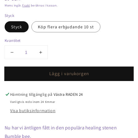
pris
Moms ingår.
Frakt
beräknas i kassan.
Styck
Styck
Köp flera erbjudande 10 st
Kvantitet
Minska
Öka
kvantitet
kvantitet
för
för
Lägg i varukorgen
Jasper,
Jasper,
bumblebee
bumblebee
sten
sten
Hämtning tillgänglig på
Västra RADEN 24
Vanligtvis redo inom 24 timmar
Visa butiksinformation
Nu har vi äntligen fått in den populära healing stenen
Bumble bee.