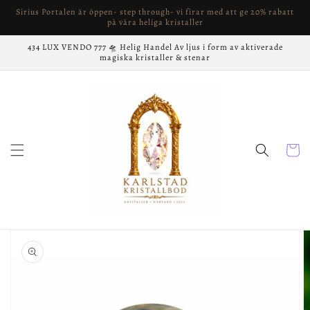
vidare
Sirius Portalen är öppen- step through- vi firar med att ge 20% rabatt
till
på våra heliga kristaller
innehåll
434 LUX VENDO 777 🛸 Helig Handel Av ljus i form av aktiverade
magiska kristaller & stenar
Varukor
å vidare till
roduktinformation