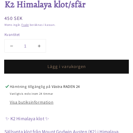
K2 Himalaya klot/sfär
Ordinarie
450 SEK
pris
Moms ingår.
Frakt
beräknas i kassan.
Kvantitet
Minska
Öka
kvantitet
kvantitet
för
för
Lägg i varukorgen
K2
K2
Himalaya
Himalaya
klot/sfär
klot/sfär
Hämtning tillgänglig på
Västra RADEN 24
Vanligtvis redo inom 24 timmar
Visa butiksinformation
✨ K2 Himalaya klot ✨
Sällsynta klot från Mount Godwin Austen (K2) i Himalaya,