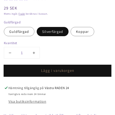
Ordinarie
29 SEK
pris
Moms ingår.
Frakt
beräknas i kassan.
Guldfärgad
Guldfärgad
Silverfärgad
Koppar
Kvantitet
Minska
Öka
kvantitet
kvantitet
för
för
Lägg i varukorgen
Klothållare
Klothållare
mini
mini
Hämtning tillgänglig på
Västra RADEN 24
Vanligtvis redo inom 24 timmar
Visa butiksinformation