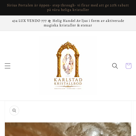
vidare
Sirius Portalen är öppen- step through- vi firar med att ge 20% rabatt
till
på våra heliga kristaller
innehåll
434 LUX VENDO 777 🛸 Helig Handel Av ljus i form av aktiverade
magiska kristaller & stenar
Varukor
å vidare till
roduktinformation