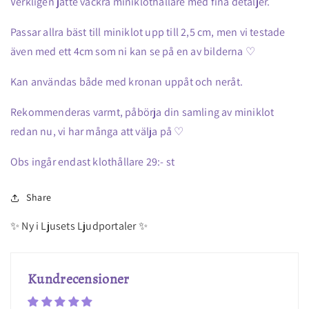
Verkligen jätte vackra miniklothållare med fina detaljer.
Passar allra bäst till miniklot upp till 2,5 cm, men vi testade
även med ett 4cm som ni kan se på en av bilderna ♡
Kan användas både med kronan uppåt och neråt.
Rekommenderas varmt, påbörja din samling av miniklot
redan nu, vi har många att välja på ♡
Obs ingår endast klothållare 29:- st
Share
✨ Ny i Ljusets Ljudportaler ✨
Kundrecensioner