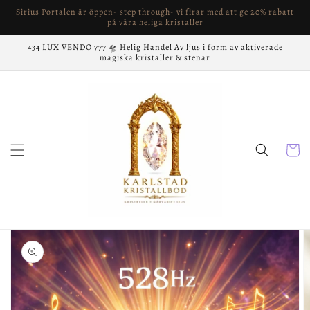
vidare
Sirius Portalen är öppen- step through- vi firar med att ge 20% rabatt
till
på våra heliga kristaller
innehåll
434 LUX VENDO 777 🛸 Helig Handel Av ljus i form av aktiverade
magiska kristaller & stenar
Varukor
å vidare till
roduktinformation