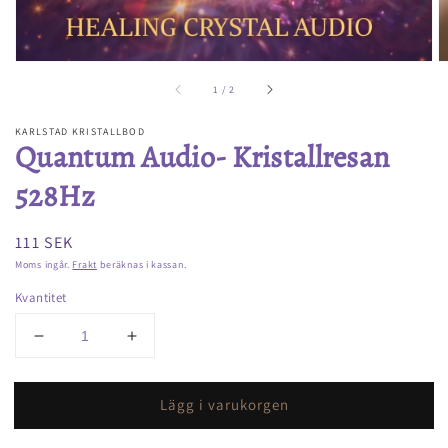
av
1
/
2
KARLSTAD KRISTALLBOD
Quantum Audio- Kristallresan
528Hz
Ordinarie
111 SEK
pris
Moms ingår.
Frakt
beräknas i kassan.
Kvantitet
Minska
Öka
kvantitet
kvantitet
för
för
Lägg i varukorgen
Quantum
Quantum
Audio-
Audio-