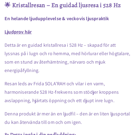
Kristallresan
Kristallresan
🌟 Kristallresan – En guidad ljusresa i 528 Hz
528Hz
528Hz
En helande ljudupplevelse & veckovis ljuspraktik
Ljudprov här
Detta är en guidad kristallresa i 528 Hz – skapad för att
lyssnas på i lugn och ro hemma, med hörlurar eller högtalare,
som en stund av återhämtning, närvaro och mjuk
energipåfyllning.
Resan leds av Frida SOLA’RAH och vilar i en varm,
harmoniserande 528 Hz-frekvens som stödjer kroppens
avslappning, hjärtats öppning och ett djupt inre lugn.
Denna produkt är mer än en ljudfil – den är en liten ljusportal
du kan återvända till om och om igen.
✨ Detta ingår i din nedladdning: