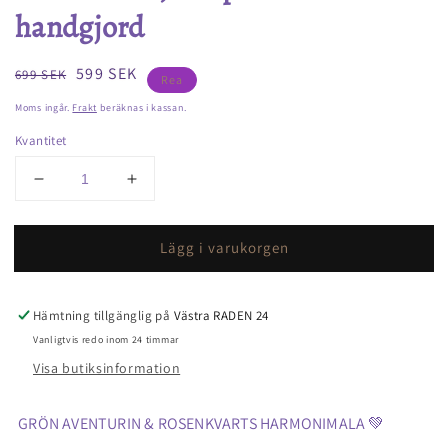
handgjord
Ordinarie
Försäljningspris
599 SEK
699 SEK
Rea
pris
Moms ingår.
Frakt
beräknas i kassan.
Kvantitet
Minska
Öka
kvantitet
kvantitet
för
för
Lägg i varukorgen
Mala
Mala
halsband
halsband
aventurin
aventurin
&amp;
&amp;
Hämtning tillgänglig på
Västra RADEN 24
rosenkvarts,
rosenkvarts,
Vanligtvis redo inom 24 timmar
108
108
Visa butiksinformation
pärlor
pärlor
handgjord
handgjord
GRÖN AVENTURIN & ROSENKVARTS HARMONIMALA 💚