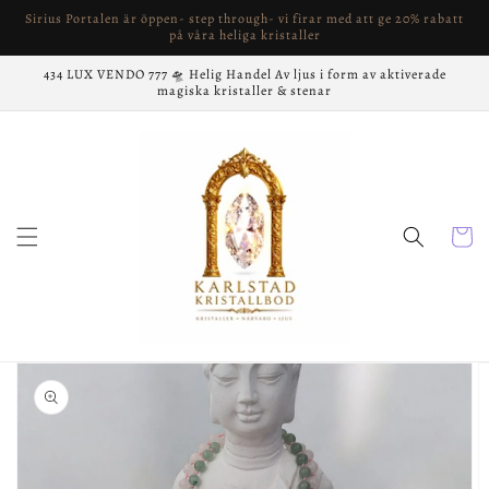
vidare
Sirius Portalen är öppen- step through- vi firar med att ge 20% rabatt
till
på våra heliga kristaller
innehåll
434 LUX VENDO 777 🛸 Helig Handel Av ljus i form av aktiverade
magiska kristaller & stenar
Varukor
å vidare till
roduktinformation