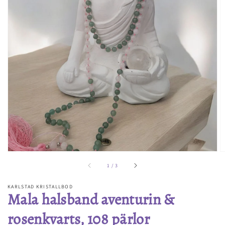
Öppna
media
1
i
gallerivyn
av
1
/
3
KARLSTAD KRISTALLBOD
Mala halsband aventurin &
rosenkvarts, 108 pärlor