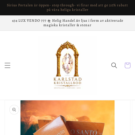
vidare
Sirius Portalen är öppen- step through- vi firar med att ge 20% rabatt
till
på våra heliga kristaller
innehåll
434 LUX VENDO 777 🛸 Helig Handel Av ljus i form av aktiverade
magiska kristaller & stenar
Varukor
å vidare till
roduktinformation