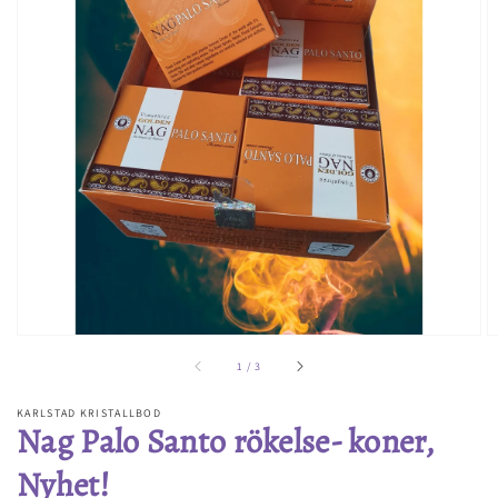
Öppna
media
1
i
gallerivyn
av
1
/
3
KARLSTAD KRISTALLBOD
Nag Palo Santo rökelse- koner,
Nyhet!