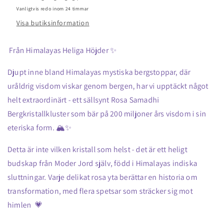
Mycket
Mycket
Vanligtvis redo inom 24 timmar
sällsynt
sällsynt
Visa butiksinformation
Nyhet!
Nyhet!
Från Himalayas Heliga Höjder ✨
Djupt inne bland Himalayas mystiska bergstoppar, där
uråldrig visdom viskar genom bergen, har vi upptäckt något
helt extraordinärt - ett sällsynt Rosa Samadhi
Bergkristallkluster som bär på 200 miljoner års visdom i sin
eteriska form. 🏔️✨
Detta är inte vilken kristall som helst - det är ett heligt
budskap från Moder Jord själv, född i Himalayas indiska
sluttningar. Varje delikat rosa yta berättar en historia om
transformation, med flera spetsar som sträcker sig mot
himlen 💗