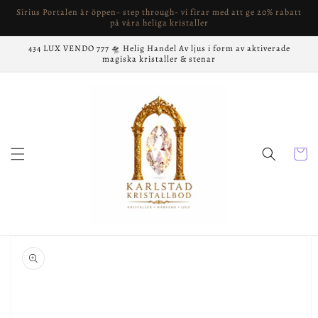
vidare
Sirius Portalen är öppen- step through- vi firar med att ge 20% rabatt
till
på våra heliga kristaller
innehåll
434 LUX VENDO 777 🛸 Helig Handel Av ljus i form av aktiverade
magiska kristaller & stenar
Varukor
å vidare till
roduktinformation